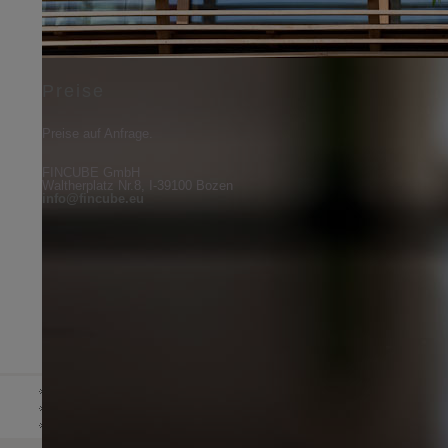
Preise
Preise auf Anfrage.
FINCUBE GmbH
Waltherplatz Nr.8, I-39100 Bozen
info@fincube.eu
DE
HOME
ÜBER UNS
NEWS & PRESS
IT
EN