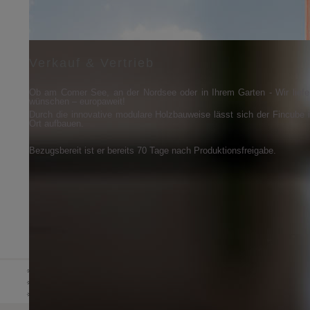
Verkauf & Vertrieb
Ob am Comer See, an der Nordsee oder in Ihrem Garten - Wir liefer
wünschen – europaweit!
Durch die innovative modulare Holzbauweise lässt sich der Fincube
Ort aufbauen.
Bezugsbereit ist er bereits 70 Tage nach Produktionsfreigabe.
DE
HOME
ÜBER UNS
NEWS & PRESS
IT
EN