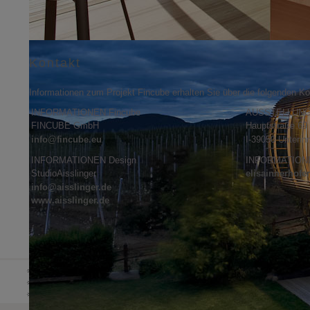
Kontakt
Informationen zum Projekt Fincube erhalten Sie über die folgenden K
INFORMATIONEN Fincube
AUSSTELLUNG
FINCUBE GmbH
Hauptstraße 69
info@fincube.eu
I-39050 Unterinn 
INFORMATIONEN Design
INFORMATIONE
StudioAisslinger
elisainnerhofe
info@aisslinger.de
www.aisslinger.de
DE
HOME
ÜBER UNS
NEWS & PRESS
IT
EN