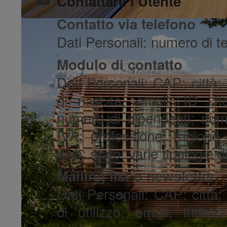
Contattare l'Utente
Contatto via telefono
Dati Personali: numero di t
Modulo di contatto
Dati Personali: CAP; città
di nascita; email; ID Ute
numero di dipendenti; nume
IVA; professione; ragione s
web; stato; varie tipologie d
Mailing list o newsletter
Dati Personali: CAP; città;
di utilizzo; email; indir