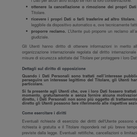
i Dati per alcun altro scopo se non la loro conservazione.
ottenere la cancellazione o rimozione dei propri Dati
Titolare.
ricevere i propri Dati o farli trasferire ad altro titolare.
leggibile da dispositivo automatico e, ove tecnicamente fattib
proporre reclamo.
L’Utente può proporre un reclamo all’au
giudiziale.
Gli Utenti hanno diritto di ottenere informazioni in merito al
organizzazione internazionale regolata dal diritto internazion
misure di sicurezza adottate dal Titolare per proteggere i loro Dat
Dettagli sul diritto di opposizione
Quando i Dati Personali sono trattati nell’interesse pubblic
perseguire un interesse legittimo del Titolare, gli Utenti h
particolare.
Si fa presente agli Utenti che, ove i loro Dati fossero tratta
momento, gratuitamente e senza fornire alcuna motivazione
diretto, i Dati Personali non sono più oggetto di trattamento p
diretto gli Utenti possono fare riferimento alle rispettive se
Come esercitare i diritti
Eventuali richieste di esercizio dei diritti dell'Utente possono 
richiesta è gratuita e il Titolare risponderà nel più breve tem
previste dalla legge. Eventuali rettifiche, cancellazioni o limit