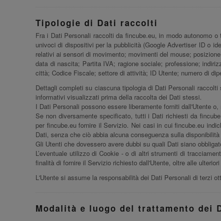
Tipologie di Dati raccolti
Fra i Dati Personali raccolti da fincube.eu, in modo autonomo o tr
univoci di dispositivi per la pubblicità (Google Advertiser ID o i
relativi ai sensori di movimento; movimenti del mouse; posizione
data di nascita; Partita IVA; ragione sociale; professione; indiri
città; Codice Fiscale; settore di attività; ID Utente; numero di di
Dettagli completi su ciascuna tipologia di Dati Personali raccolti 
informativi visualizzati prima della raccolta dei Dati stessi.
I Dati Personali possono essere liberamente forniti dall'Utente o, 
Se non diversamente specificato, tutti i Dati richiesti da fincube
per fincube.eu fornire il Servizio. Nei casi in cui fincube.eu indic
Dati, senza che ciò abbia alcuna conseguenza sulla disponibilità d
Gli Utenti che dovessero avere dubbi su quali Dati siano obbligator
L’eventuale utilizzo di Cookie - o di altri strumenti di tracciamento
finalità di fornire il Servizio richiesto dall'Utente, oltre alle ulter
L'Utente si assume la responsabilità dei Dati Personali di terzi ot
Modalità e luogo del trattamento dei D